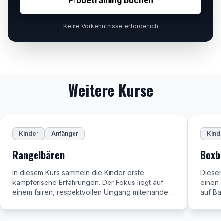
Probetraining buchen
Keine Vorkenntnisse erforderlich
Weitere Kurse
Kinder
Anfänger
Kind
Rangelbären
Boxb
In diesem Kurs sammeln die Kinder erste
Dieser
kämpferische Erfahrungen. Der Fokus liegt auf
einen 
einem fairen, respektvollen Umgang miteinander,
auf Ba
dem Erlernen sicherer Bewegungsabläufe (z. B.
Partne
Fallübungen, Ausweich- und
Regelm